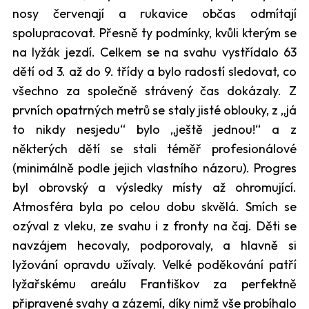
nosy červenají a rukavice občas odmítají
spolupracovat. Přesně ty podmínky, kvůli kterým se
na lyžák jezdí. Celkem se na svahu vystřídalo 63
dětí od 3. až do 9. třídy a bylo radostí sledovat, co
všechno za společně strávený čas dokázaly. Z
prvních opatrných metrů se staly jisté oblouky, z „já
to nikdy nesjedu“ bylo „ještě jednou!“ a z
některých dětí se stali téměř profesionálové
(minimálně podle jejich vlastního názoru). Progres
byl obrovský a výsledky místy až ohromující.
Atmosféra byla po celou dobu skvělá. Smích se
ozýval z vleku, ze svahu i z fronty na čaj. Děti se
navzájem hecovaly, podporovaly, a hlavně si
lyžování opravdu užívaly. Velké poděkování patří
lyžařskému areálu Františkov za perfektně
připravené svahy a zázemí, díky nimž vše probíhalo