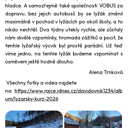
hladce. A samozřejmě také společnosti VOBUS za
dopravu, bez jejich autobusů by se lyžák změnil
maximálně v pochod v lyžácích po okolí školy, a to
nikdo nechtěl. Dva týdny utekly rychle, ale zůstaly
nám skvělé vzpomínky, hromada zážitků a pocit, že
tenhle lyžařský výcvik byl prostě parádní. Už teď
víme jedno, na tenhle lyžák budeme vzpomínat s
úsměvem ještě hodně dlouho.
Alena Trnková
Všechny fotky a videa najdete
na:
https://www.rajce.idnes.cz/davidovnik1234/alb
um/lyzarsky-kurz-2026