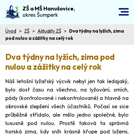
ZŠ a MŠ Hanušovice,
okres Šumperk
Úvod
ZŠ
Aktuality ZŠ
Dva týdny na lyžích, zima
pod nulou a zážitky na celý rok
Dva týdny na lyžích, zima pod
nulou a zážitky na celý rok
Náš letošní lyžařský výcvik nebyl jen tak ledajaký,
bylo dost času na všechno, na lyžování, smích,
pády (kontrolované i nekontrolované) a hlavně na
obrovské zlepšení všech účastníků. Počasí se sice
průběžně střídalo, ale mělo jedno společné, bylo
luxusně pod nulou. Prostě taková ta správná
horská zima, kdy sníh krásně křupe pod lyžemi,