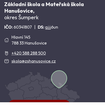
Základní škola a Mateřská škola
Hanušovice,
okres Šumperk
IČO:
60341807
|
DS:
gjjj6un
Hlavní 145
788 33 Hanušovice
+420 588 288 500
skola@zshanusovice.cz