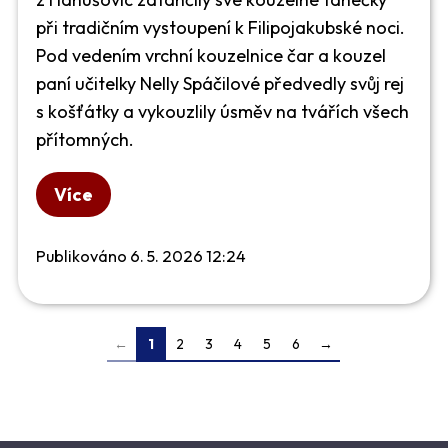
při tradičním vystoupení k Filipojakubské noci.
Pod vedením vrchní kouzelnice čar a kouzel
paní učitelky Nelly Spáčilové předvedly svůj rej
s košťátky a vykouzlily úsměv na tvářích všech
přítomných.
Více
Publikováno 6. 5. 2026 12:24
←
1
2
3
4
5
6
→