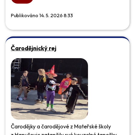
Publikováno 14. 5. 2026 8:33
Čarodějnický rej
Čarodějky a čarodějové z Mateřské školy
z Hanušovic zatančily své kouzelné tanečky