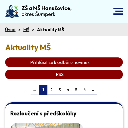
ZŠ a MŠ Hanušovice,
okres Šumperk
Úvod
MŠ
Aktuality MŠ
Aktuality MŠ
Přihlásit se k odběru novinek
RSS
←
1
2
3
4
5
6
→
Rozloučení s předškoláky