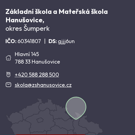
Základní škola a Mateřská škola
Hanušovice,
okres Šumperk
IČO:
60341807
|
DS:
gjjj6un
Hlavní 145
788 33 Hanušovice
+420 588 288 500
skola@zshanusovice.cz