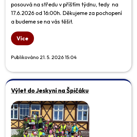
posouvá na středu v příštím týdnu, tedy na
17.6.2026 od 16:00h. Děkujeme za pochopení
a budeme se na vás těšit.
Více
Publikováno 21. 5. 2026 15:04
Výlet do Jeskyní na Špičáku