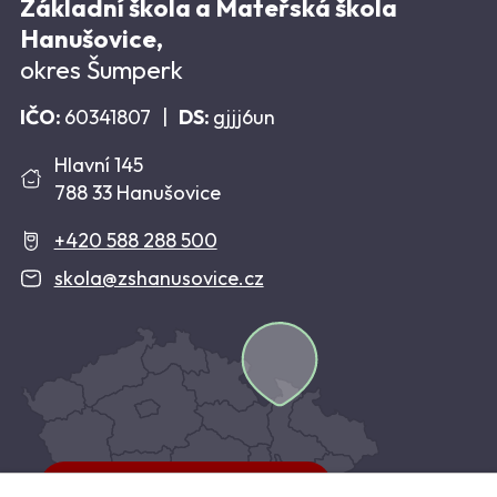
Základní škola a Mateřská škola
Hanušovice,
okres Šumperk
IČO:
60341807
|
DS:
gjjj6un
Hlavní 145
788 33 Hanušovice
+420 588 288 500
skola@zshanusovice.cz
Kudy se k nám dostanete?