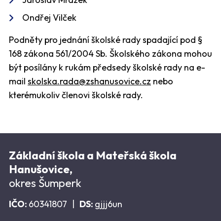
Ondřej Vilček
Podněty pro jednání školské rady spadající pod §
168 zákona 561/2004 Sb. Školského zákona mohou
být posílány k rukám předsedy školské rady na e-
mail
skolska.rada@zshanusovice.cz
nebo
kterémukoliv členovi školské rady.
Základní škola a Mateřská škola
Hanušovice,
okres Šumperk
IČO:
60341807
|
DS:
gjjj6un