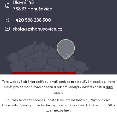
Hlavní 145
788 33 Hanušovice
+420 588 288 500
skola@zshanusovice.cz
Kudy se k nám dostanete?
Tato webová stránka potřebuje váš souhlas pro používání cookies, které
slouží pro personalizaci obsahu a reklam, analýzy návštěvnosti a
další
účely.
Souhlas se všemi cookies udělíte kliknutím na tlačítko „Přijmout vše“.
© 2026 Základní škola a Mateřská škola Hanušovice, okres Šumperk,
Chcete-li přijímat pouze technicky nezbytné cookies, klikněte na tlačítko
Kontaktovat webmastera
,
Prohlášení o přístupnosti
,
Mapa stránek
„Jen nezbytné“.
ANTEE s.r.o. -
Tvorba webových stránek
, Redakční systém IPO