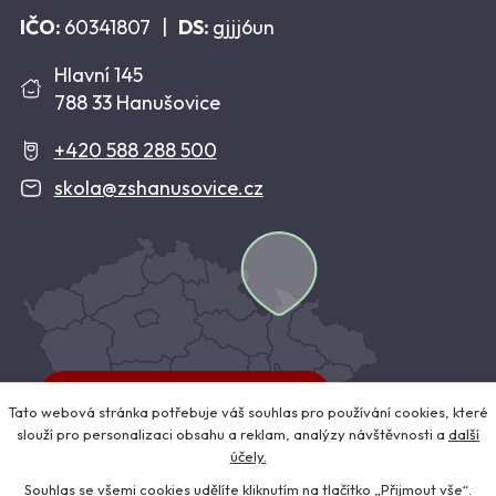
IČO:
60341807
|
DS:
gjjj6un
Hlavní 145
788 33 Hanušovice
+420 588 288 500
skola@zshanusovice.cz
Kudy se k nám dostanete?
Tato webová stránka potřebuje váš souhlas pro používání cookies, které
slouží pro personalizaci obsahu a reklam, analýzy návštěvnosti a
další
účely.
Souhlas se všemi cookies udělíte kliknutím na tlačítko „Přijmout vše“.