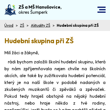
ZŠ a MŠ Hanušovice,
okres Šumperk
Úvod
ZŠ
Aktuality ZŠ
Hudební skupina při ZŠ
Hudební skupina při ZŠ
Milí žáci a žákyně,
rádi bychom založili školní hudební skupinu, která
by nám zpříjemňovala nejen chvíle na školních
akcích, ale také by zužitkovala hudební potenciál,
který je na naší škole v podobě nadaných a
zkušených muzikantů či zpěváků a zpěvaček.
Pokud tedy hraješ obstojně na nějaký hudební
nástroj, nebo hraje někdo z tvé rodiny,
popřemýšlej, jestli byste se k nám nechtěli přidat a