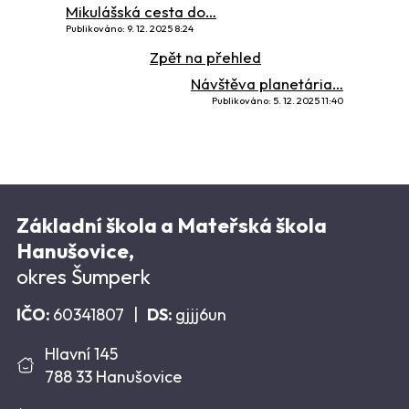
Mikulášská cesta do…
Publikováno: 9. 12. 2025 8:24
Zpět na přehled
Návštěva planetária…
Publikováno: 5. 12. 2025 11:40
Základní škola a Mateřská škola
Hanušovice,
okres Šumperk
IČO:
60341807
|
DS:
gjjj6un
Hlavní 145
788 33 Hanušovice